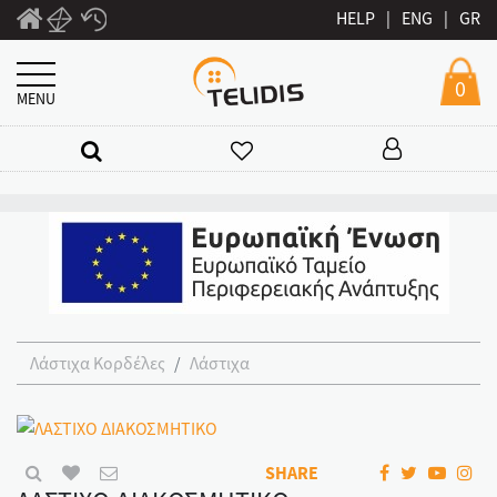
HELP
|
ENG
|
GR
0
MENU
Λάστιχα Κορδέλες
Λάστιχα
SHARE