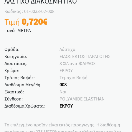
ΛΑΣΤΙΧΟ ΔΙΑΚΟΣΜΗΤΙΚΟ
Κωδικός : 01-0033-02-008
Τιμή
0,720€
ανά ΜΕΤΡΑ
Ομάδα:
Λάστιχα
Κατηγορία:
ΕΙΔΟΣ ΕΚΤΟΣ ΠΑΡΑΓΩΓΗΣ
Διαστάσεις:
8 ΧΙΛ ανά ΦΑΡΔΟΣ
Χρώμα:
ΕΚΡΟΥ
Τρόπος Βαφής:
Τεμάχιο Βαφή
Διαθέσιμα Μεγέθη:
008
Ελαστικό:
Ναι
Σύνθεση:
POLYAMIDE ELASTHAN
Διαθέσιμα Χρώματα:
ΕΚΡΟΥ
Το επιλεγμένο προϊόν είναι εκτός παραγωγής. Η διαθέσιμη
ποσότητα ειναι 275 ΜΕΤΡΑ και κατόπιν εξάντλησης της δεν