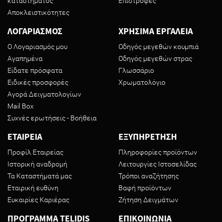
καταστήματος
Επιστροφές
Αποκλειστικότητες
ΛΟΓΑΡΙΑΣΜΟΣ
ΧΡΗΣΙΜΑ ΕΡΓΑΛΕΙΑ
Ο Λογαριασμός μου
Οδηγός μεγεθών κουμπιά
Αγαπημένα
Οδηγός μεγεθών στρας
Είδατε πρόσφατα
Γλωσσάριο
Ειδικές προσφορές
Χρωματολόγιο
Αγορά Δειγματολογίων
Mail Box
Συχνές ερωτήσεις - Βοήθεια
ΕΤΑΙΡΕΙΑ
ΕΞΥΠΗΡΕΤΗΣΗ
Προφίλ Εταιρείας
Πληροφορίες προϊόντων
Ιστορική αναδρομή
Λειτουργίες Ιστοσελίδας
Τα Καταστήματά μας
Τρόποι αναζήτησης
Εταιρική ευθύνη
Βαφή προϊόντων
Ευκαιρίες Καριέρας
Ζήτηση Δειγμάτων
ΠΡΟΓΡΑΜΜΑ TELIDIS
ΕΠΙΚΟΙΝΩΝΙΑ