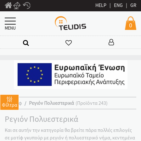
HELP
|
ENG
|
GR
0
MENU
Μοτίφ
Ρεγιόν Πολυεστερικά
(Προϊόντα 243)
Φίλτρα
Ρεγιόν Πολυεστερικά
Και σε αυτήν την κατηγορία θα βρείτε πάρα πολλές επιλογές
σε μοτίφ γκυπούρ με ρεγιόν ή πολυεστερικό νήμα, κεντημένα