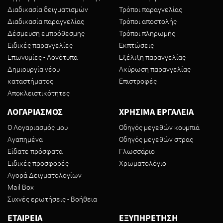
Διαδικασία δειγματισμών
Τρόποι παραγγελίας
Διαδικασία παραγγελίας
Τρόποι αποστολής
Δέσμευση εμπρόθεσμης
Τρόποι πληρωμής
Ειδικές παραγγελίες
Εκπτώσεις
Επωνυμίες - Λογότυπα
Εξέλιξη παραγγελίας
Δημιουργία νέου
Ακύρωση παραγγελίας
καταστήματος
Επιστροφές
Αποκλειστικότητες
ΛΟΓΑΡΙΑΣΜΟΣ
ΧΡΗΣΙΜΑ ΕΡΓΑΛΕΙΑ
Ο Λογαριασμός μου
Οδηγός μεγεθών κουμπιά
Αγαπημένα
Οδηγός μεγεθών στρας
Είδατε πρόσφατα
Γλωσσάριο
Ειδικές προσφορές
Χρωματολόγιο
Αγορά Δειγματολογίων
Mail Box
Συχνές ερωτήσεις - Βοήθεια
ΕΤΑΙΡΕΙΑ
ΕΞΥΠΗΡΕΤΗΣΗ