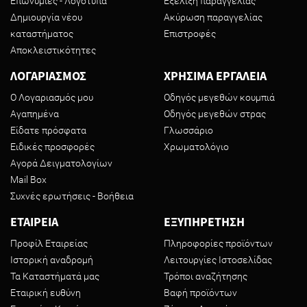
Επωνυμίες - Λογότυπα
Εξέλιξη παραγγελίας
Δημιουργία νέου
Ακύρωση παραγγελίας
καταστήματος
Επιστροφές
Αποκλειστικότητες
ΛΟΓΑΡΙΑΣΜΟΣ
ΧΡΗΣΙΜΑ ΕΡΓΑΛΕΙΑ
Ο Λογαριασμός μου
Οδηγός μεγεθών κουμπιά
Αγαπημένα
Οδηγός μεγεθών στρας
Είδατε πρόσφατα
Γλωσσάριο
Ειδικές προσφορές
Χρωματολόγιο
Αγορά Δειγματολογίων
Mail Box
Συχνές ερωτήσεις - Βοήθεια
ΕΤΑΙΡΕΙΑ
ΕΞΥΠΗΡΕΤΗΣΗ
Προφίλ Εταιρείας
Πληροφορίες προϊόντων
Ιστορική αναδρομή
Λειτουργίες Ιστοσελίδας
Τα Καταστήματά μας
Τρόποι αναζήτησης
Εταιρική ευθύνη
Βαφή προϊόντων