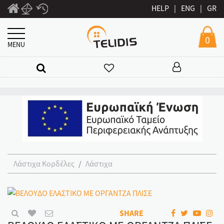
HELP
|
ENG
|
GR
0
MENU
Λάστιχα Κορδέλες
Λάστιχα
SHARE