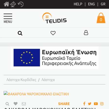
HELP
|
ENG
|
GR
0
MENU
Λάστιχα Κορδέλες
Λάστιχα
SHARE