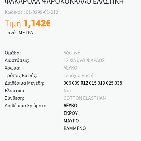
ΦΑΚΑΡΟΛΑ ΨΑΡΟΚΟΚΚΑΛΟ ΕΛΑΣΤΙΚΗ
Κωδικός : 01-0299-01-012
Τιμή
1,142€
ανά ΜΕΤΡΑ
Ομάδα:
Λάστιχα
Διαστάσεις:
12 ΧΙΛ ανά ΦΑΡΔΟΣ
Χρώμα:
ΛΕΥΚΟ
Τρόπος Βαφής:
Τεμάχιο Βαφή
Διαθέσιμα Μεγέθη:
006
009
012
015
019
025
038
Ελαστικό:
Ναι
Σύνθεση:
COTTON ELASTHAN
Διαθέσιμα Χρώματα:
ΛΕΥΚΟ
ΕΚΡΟΥ
ΜΑΥΡΟ
ΒΑΜΜΕΝΟ