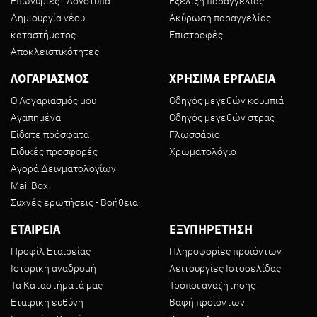
Επωνυμίες - Λογότυπα
Εξέλιξη παραγγελίας
Δημιουργία νέου
Ακύρωση παραγγελίας
καταστήματος
Επιστροφές
Αποκλειστικότητες
ΛΟΓΑΡΙΑΣΜΟΣ
ΧΡΗΣΙΜΑ ΕΡΓΑΛΕΙΑ
Ο Λογαριασμός μου
Οδηγός μεγεθών κουμπιά
Αγαπημένα
Οδηγός μεγεθών στρας
Είδατε πρόσφατα
Γλωσσάριο
Ειδικές προσφορές
Χρωματολόγιο
Αγορά Δειγματολογίων
Mail Box
Συχνές ερωτήσεις - Βοήθεια
ΕΤΑΙΡΕΙΑ
ΕΞΥΠΗΡΕΤΗΣΗ
Προφίλ Εταιρείας
Πληροφορίες προϊόντων
Ιστορική αναδρομή
Λειτουργίες Ιστοσελίδας
Τα Καταστήματά μας
Τρόποι αναζήτησης
Εταιρική ευθύνη
Βαφή προϊόντων