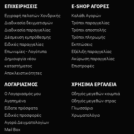
ΕΠΙΧΕΙΡΗΣΕΙΣ
E-SHOP ΑΓΟΡΕΣ
Εγγραφή πελατών Χονδρικής
Καλάθι Αγορών
Διαδικασία δειγματισμών
Τρόποι παραγγελίας
Διαδικασία παραγγελίας
Τρόποι αποστολής
Δέσμευση εμπρόθεσμης
Τρόποι πληρωμής
Ειδικές παραγγελίες
Εκπτώσεις
Επωνυμίες - Λογότυπα
Εξέλιξη παραγγελίας
Δημιουργία νέου
Ακύρωση παραγγελίας
καταστήματος
Επιστροφές
Αποκλειστικότητες
ΛΟΓΑΡΙΑΣΜΟΣ
ΧΡΗΣΙΜΑ ΕΡΓΑΛΕΙΑ
Ο Λογαριασμός μου
Οδηγός μεγεθών κουμπιά
Αγαπημένα
Οδηγός μεγεθών στρας
Είδατε πρόσφατα
Γλωσσάριο
Ειδικές προσφορές
Χρωματολόγιο
Αγορά Δειγματολογίων
Mail Box