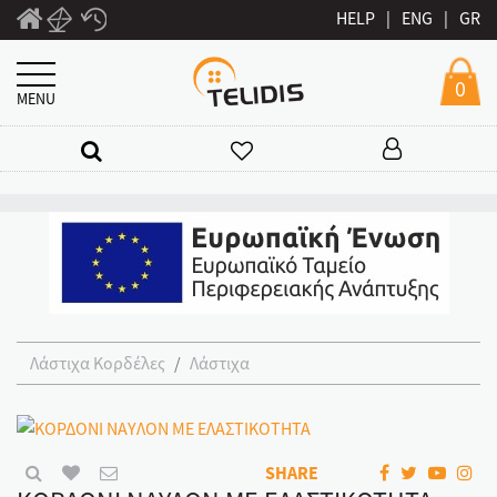
HELP
|
ENG
|
GR
0
MENU
Λάστιχα Κορδέλες
Λάστιχα
SHARE