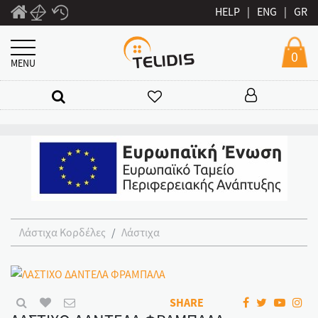
HELP
|
ENG
|
GR
0
MENU
Λάστιχα Κορδέλες
Λάστιχα
SHARE