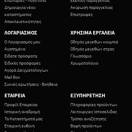
Επωνυμίες - Λογότυπα
Εξέλιξη παραγγελίας
Δημιουργία νέου
Ακύρωση παραγγελίας
καταστήματος
Επιστροφές
Αποκλειστικότητες
ΛΟΓΑΡΙΑΣΜΟΣ
ΧΡΗΣΙΜΑ ΕΡΓΑΛΕΙΑ
Ο Λογαριασμός μου
Οδηγός μεγεθών κουμπιά
Αγαπημένα
Οδηγός μεγεθών στρας
Είδατε πρόσφατα
Γλωσσάριο
Ειδικές προσφορές
Χρωματολόγιο
Αγορά Δειγματολογίων
Mail Box
Συχνές ερωτήσεις - Βοήθεια
ΕΤΑΙΡΕΙΑ
ΕΞΥΠΗΡΕΤΗΣΗ
Προφίλ Εταιρείας
Πληροφορίες προϊόντων
Ιστορική αναδρομή
Λειτουργίες Ιστοσελίδας
Τα Καταστήματά μας
Τρόποι αναζήτησης
Εταιρική ευθύνη
Βαφή προϊόντων