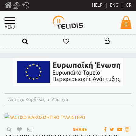
HELP
|
ENG
|
GR
0
MENU
Λάστιχα Κορδέλες
Λάστιχα
SHARE