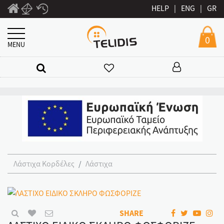
HELP
|
ENG
|
GR
0
MENU
Λάστιχα Κορδέλες
Λάστιχα
SHARE