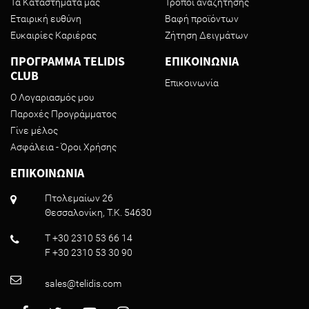
Τα Καταστήματά μας
Τρόποι αναζήτησης
Εταιρική ευθύνη
Βαφή προϊόντων
Ευκαιρίες Καριέρας
Ζήτηση Δειγμάτων
ΠΡΟΓΡΑΜΜΑ TELIDIS
ΕΠΙΚΟΙΝΩΝΙΑ
CLUB
Επικοινωνία
Ο Λογαριασμός μου
Παροχές Προγράμματος
Γίνε μέλος
Ασφάλεια - Όροι Χρήσης
ΕΠΙΚΟΙΝΩΝΙΑ
Πτολεμαίων 26
Θεσσαλονίκη, T.K. 54630
T +30 2310 53 66 14
F +30 2310 53 30 90
sales@telidis.com