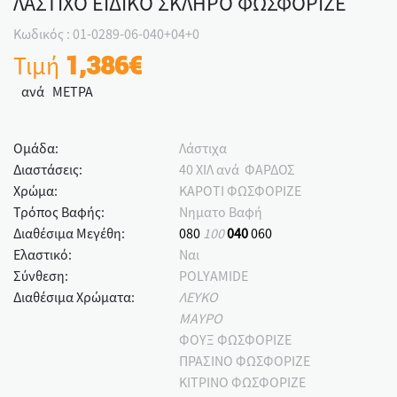
ΛΑΣΤΙΧΟ ΕΙΔΙΚΟ ΣΚΛΗΡΟ ΦΩΣΦΟΡΙΖΕ
Κωδικός : 01-0289-06-040+04+0
Τιμή
1,386€
ανά ΜΕΤΡΑ
Ομάδα:
Λάστιχα
Διαστάσεις:
40 ΧΙΛ ανά ΦΑΡΔΟΣ
Χρώμα:
ΚΑΡΟΤΙ ΦΩΣΦΟΡΙΖΕ
Τρόπος Βαφής:
Νηματο Βαφή
Διαθέσιμα Μεγέθη:
080
100
040
060
Ελαστικό:
Ναι
Σύνθεση:
POLYAMIDE
Διαθέσιμα Χρώματα:
ΛΕΥΚΟ
ΜΑΥΡΟ
ΦΟΥΞ ΦΩΣΦΟΡΙΖΕ
ΠΡΑΣΙΝΟ ΦΩΣΦΟΡΙΖΕ
ΚΙΤΡΙΝΟ ΦΩΣΦΟΡΙΖΕ