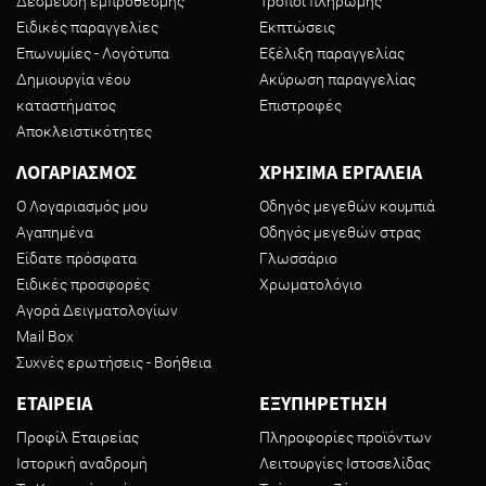
Δέσμευση εμπρόθεσμης
Τρόποι πληρωμής
Ειδικές παραγγελίες
Εκπτώσεις
Επωνυμίες - Λογότυπα
Εξέλιξη παραγγελίας
Δημιουργία νέου
Ακύρωση παραγγελίας
καταστήματος
Επιστροφές
Αποκλειστικότητες
ΛΟΓΑΡΙΑΣΜΟΣ
ΧΡΗΣΙΜΑ ΕΡΓΑΛΕΙΑ
Ο Λογαριασμός μου
Οδηγός μεγεθών κουμπιά
Αγαπημένα
Οδηγός μεγεθών στρας
Είδατε πρόσφατα
Γλωσσάριο
Ειδικές προσφορές
Χρωματολόγιο
Αγορά Δειγματολογίων
Mail Box
Συχνές ερωτήσεις - Βοήθεια
ΕΤΑΙΡΕΙΑ
ΕΞΥΠΗΡΕΤΗΣΗ
Προφίλ Εταιρείας
Πληροφορίες προϊόντων
Ιστορική αναδρομή
Λειτουργίες Ιστοσελίδας