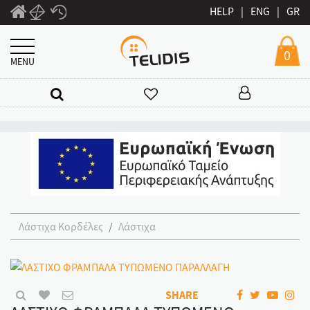
HELP
|
ENG
|
GR
0
MENU
Λάστιχα Κορδέλες
Λάστιχα
SHARE