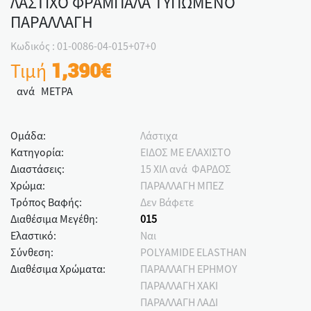
ΛΑΣΤΙΧΟ ΦΡΑΜΠΑΛΑ ΤΥΠΩΜΕΝΟ
ΠΑΡΑΛΛΑΓΗ
Κωδικός : 01-0086-04-015+07+0
Τιμή
1,390€
ανά ΜΕΤΡΑ
Ομάδα:
Λάστιχα
Κατηγορία:
ΕΙΔΟΣ ΜΕ ΕΛΑΧΙΣΤΟ
Διαστάσεις:
15 ΧΙΛ ανά ΦΑΡΔΟΣ
Χρώμα:
ΠΑΡΑΛΛΑΓΗ ΜΠΕΖ
Τρόπος Βαφής:
Δεν Βάφετε
Διαθέσιμα Μεγέθη:
015
Ελαστικό:
Ναι
Σύνθεση:
POLYAMIDE ELASTHAN
Διαθέσιμα Χρώματα:
ΠΑΡΑΛΛΑΓΗ ΕΡΗΜΟΥ
ΠΑΡΑΛΛΑΓΗ ΧΑΚΙ
ΠΑΡΑΛΛΑΓΗ ΛΑΔΙ