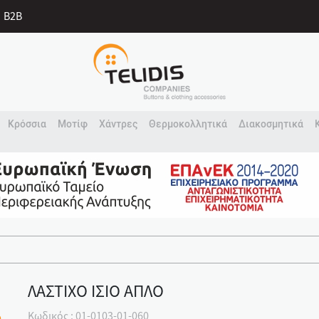
B2B
Κρόσσια
Μοτίφ
Χάντρες
Θερμοκολλητικά
Διακοσμητικά
ΛΑΣΤΙΧΟ ΙΣΙΟ ΑΠΛΟ
Κωδικός : 01-0103-01-060