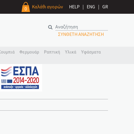
Καλάθι αγορών
HELP
|
ENG
|
GR
0
ΣΥΝΘΕΤΗ ΑΝΑΖΗΤΗΣΗ
Κουμπιά
Φερμουάρ
Ραπτική
Υλικά
Υφάσματα