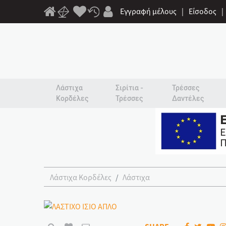
Εγγραφή μέλους
|
Είσοδος
|
Λάστιχα
Σιρίτια -
Τρέσσες
Κορδέλες
Τρέσσες
Δαντέλες
Λάστιχα Κορδέλες
Λάστιχα