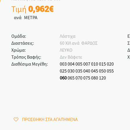
Τιμή
0,962€
ανά ΜΕΤΡΑ
Ομάδα:
Λάστιχα
Ε
Διαστάσεις:
60 ΧΙΛ ανά ΦΑΡΔΟΣ
Σ
Χρώμα:
ΛΕΥΚΟ
Δ
Τρόπος Βαφής:
Δεν Βάφετε
Χ
Διαθέσιμα Μεγέθη:
003
004
005
007
010
015
020
025
030
035
040
045
050
055
060
065
070
075
080
120
ΠΡΟΣΘΗΚΗ ΣΤΑ ΑΓΑΠΗΜΕΝΑ