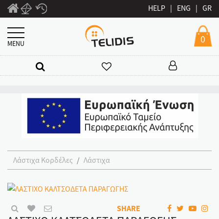
HELP
|
ENG
|
GR
0
MENU
Λάστιχα Κορδέλες
Λάστιχα
SHARE