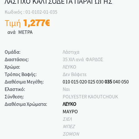
ΛΑΣΤΙΧΟ ΚΑΛΤΣΟΔΕΤΑ ΠΑΡΑΓΩΓΗΣ
Κωδικός : 01-0102-01-035
Τιμή
1,277€
ανά ΜΕΤΡΑ
Ομάδα:
Λάστιχα
Διαστάσεις:
35 ΧΙΛ ανά ΦΑΡΔΟΣ
Χρώμα:
ΛΕΥΚΟ
Τρόπος Βαφής:
Δεν Βάφετε
Διαθέσιμα Μεγέθη:
010
015
020
025
030
035
040
050
Ελαστικό:
Ναι
Σύνθεση:
POLYESTER KAOUTCHOUK
Διαθέσιμα Χρώματα:
ΛΕΥΚΟ
ΜΑΥΡΟ
ΣΙΕΛ
ΜΠΕΖ
ΣΟΜΟΝ