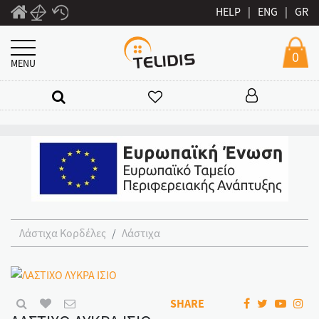
HELP
|
ENG
|
GR
0
MENU
Λάστιχα Κορδέλες
Λάστιχα
SHARE