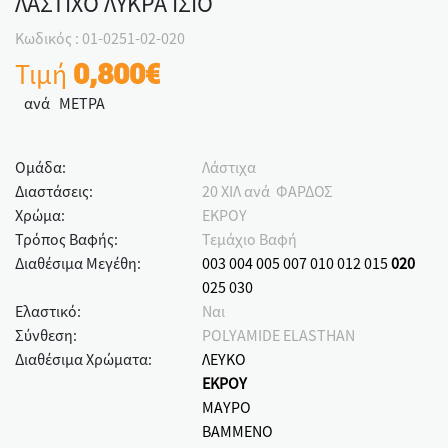
ΛΑΣΤΙΧΟ ΛΥΚΡΑ ΙΣΙΟ
Κωδικός : 01-0251-02-020
Τιμή
0,800€
ανά ΜΕΤΡΑ
Ομάδα:
Λάστιχα
Διαστάσεις:
20 ΧΙΛ ανά ΦΑΡΔΟΣ
Χρώμα:
ΕΚΡΟΥ
Τρόπος Βαφής:
Τεμάχιο Βαφή
Διαθέσιμα Μεγέθη:
003
004
005
007
010
012
015
020
025
030
Ελαστικό:
Ναι
Σύνθεση:
POLYAMIDE ELASTHAN
Διαθέσιμα Χρώματα:
ΛΕΥΚΟ
ΕΚΡΟΥ
ΜΑΥΡΟ
ΒΑΜΜΕΝΟ