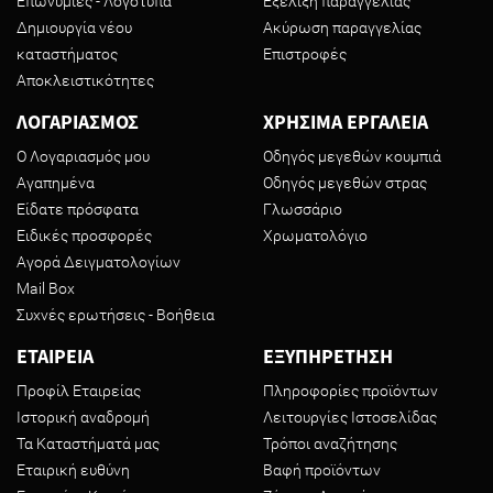
Επωνυμίες - Λογότυπα
Εξέλιξη παραγγελίας
Δημιουργία νέου
Ακύρωση παραγγελίας
καταστήματος
Επιστροφές
Αποκλειστικότητες
ΛΟΓΑΡΙΑΣΜΟΣ
ΧΡΗΣΙΜΑ ΕΡΓΑΛΕΙΑ
Ο Λογαριασμός μου
Οδηγός μεγεθών κουμπιά
Αγαπημένα
Οδηγός μεγεθών στρας
Είδατε πρόσφατα
Γλωσσάριο
Ειδικές προσφορές
Χρωματολόγιο
Αγορά Δειγματολογίων
Mail Box
Συχνές ερωτήσεις - Βοήθεια
ΕΤΑΙΡΕΙΑ
ΕΞΥΠΗΡΕΤΗΣΗ
Προφίλ Εταιρείας
Πληροφορίες προϊόντων
Ιστορική αναδρομή
Λειτουργίες Ιστοσελίδας
Τα Καταστήματά μας
Τρόποι αναζήτησης
Εταιρική ευθύνη
Βαφή προϊόντων