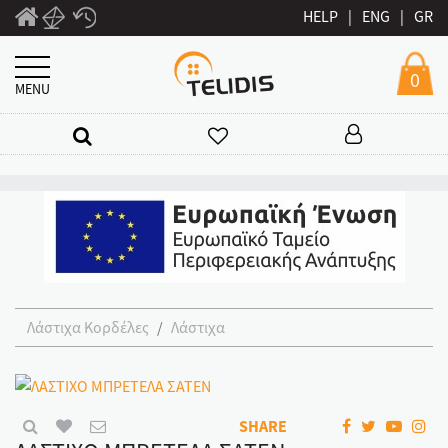
HELP
|
ENG
|
GR
0
MENU
Λάστιχα Κορδέλες
Λάστιχα
SHARE