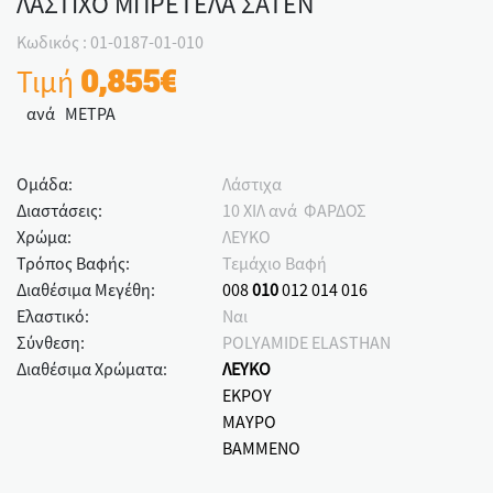
ΛΑΣΤΙΧΟ ΜΠΡΕΤΕΛΑ ΣΑΤΕΝ
Κωδικός : 01-0187-01-010
Τιμή
0,855€
ανά ΜΕΤΡΑ
Ομάδα:
Λάστιχα
Διαστάσεις:
10 ΧΙΛ ανά ΦΑΡΔΟΣ
Χρώμα:
ΛΕΥΚΟ
Τρόπος Βαφής:
Τεμάχιο Βαφή
Διαθέσιμα Μεγέθη:
008
010
012
014
016
Ελαστικό:
Ναι
Σύνθεση:
POLYAMIDE ELASTHAN
Διαθέσιμα Χρώματα:
ΛΕΥΚΟ
ΕΚΡΟΥ
ΜΑΥΡΟ
ΒΑΜΜΕΝΟ