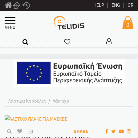
HELP
|
ENG
|
GR
0
MENU
Λάστιχα Κορδέλες
Λάστιχα
SHARE