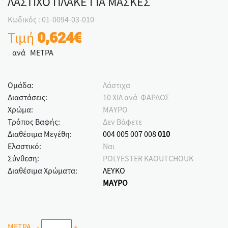
ΛΑΣΤΙΧΟ ΠΛΑΚΕ ΓΙΑ ΜΑΣΚΕΣ
Κωδικός : 01-0094-03-010
Τιμή
0,624€
ανά ΜΕΤΡΑ
Ομάδα:
Λάστιχα
Διαστάσεις:
10 ΧΙΛ ανά ΦΑΡΔΟΣ
Χρώμα:
ΜΑΥΡΟ
Τρόπος Βαφής:
Δεν Βάφετε
Διαθέσιμα Μεγέθη:
004
005
007
008
010
Ελαστικό:
Ναι
Σύνθεση:
POLYESTER KAOUTCHOUK
Διαθέσιμα Χρώματα:
ΛΕΥΚΟ
ΜΑΥΡΟ
ΜΕΤΡΑ
-
+