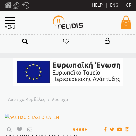
HELP
|
ENG
|
GR
0
MENU
Λάστιχα Κορδέλες
Λάστιχα
SHARE