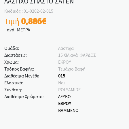
ΛΑΣΤΙΧΟ ΣΠΑΣΤΟ ΣΑΤΕΝ
Κωδικός : 01-0202-02-015
Τιμή
0,886€
ανά ΜΕΤΡΑ
Ομάδα:
Λάστιχα
Διαστάσεις:
15 ΧΙΛ ανά ΦΑΡΔΟΣ
Χρώμα:
ΕΚΡΟΥ
Τρόπος Βαφής:
Τεμάχιο Βαφή
Διαθέσιμα Μεγέθη:
015
Ελαστικό:
Ναι
Σύνθεση:
POLYAMIDE
Διαθέσιμα Χρώματα:
ΛΕΥΚΟ
ΕΚΡΟΥ
ΒΑΜΜΕΝΟ