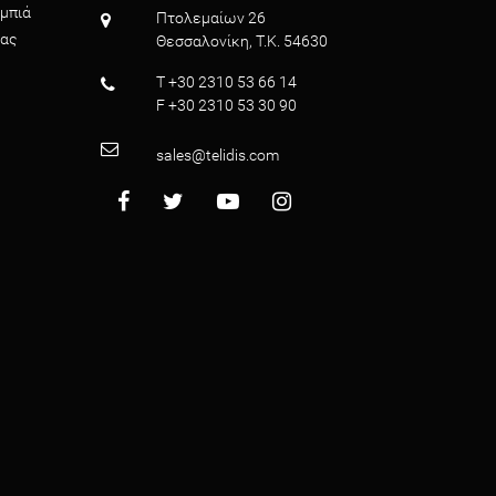
μπιά
Πτολεμαίων 26
ρας
Θεσσαλονίκη, T.K. 54630
T +30 2310 53 66 14
F +30 2310 53 30 90
sales@telidis.com