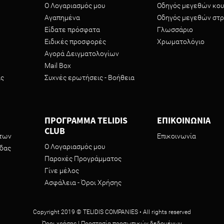
Ο Λογαριασμός μου
Οδηγός μεγεθών κου
Αγαπημένα
Οδηγός μεγεθών στ
Είδατε πρόσφατα
Γλωσσάριο
Ειδικές προσφορές
Χρωματολόγιο
Αγορά Δειγματολογίων
Mail Box
ας
Συχνές ερωτήσεις - Βοήθεια
ΠΡΟΓΡΑΜΜΑ TELIDIS
ΕΠΙΚΟΙΝΩΝΙΑ
CLUB
ντων
Επικοινωνία
Ο Λογαριασμός μου
ίδας
Παροχές Προγράμματος
Γίνε μέλος
Ασφάλεια - Όροι Χρήσης
Copyright 2019 © TELIDIS COMPANIES • All rights reserved
Όροι χρήσης
|
Προστασία προσωπικών δεδομένων