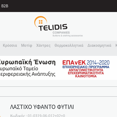
B2B
Κρόσσια
Μοτίφ
Χάντρες
Θερμοκολλητικά
Διακοσμητικά
ΛΑΣΤΙΧΟ ΥΦΑΝΤΟ ΦΥΤΙΛΙ
Κωδικός : 01-0319-06-012+02+0