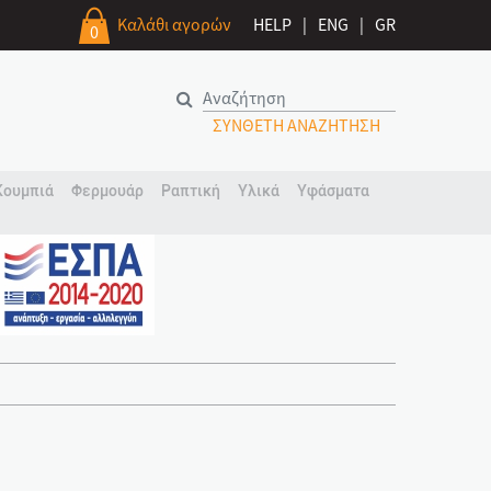
Καλάθι αγορών
HELP
|
ENG
|
GR
0
ΣΥΝΘΕΤΗ ΑΝΑΖΗΤΗΣΗ
Κουμπιά
Φερμουάρ
Ραπτική
Υλικά
Υφάσματα