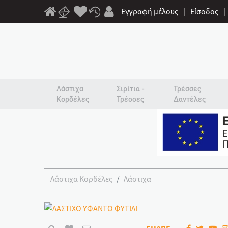
Εγγραφή μέλους
|
Είσοδος
|
Λάστιχα
Σιρίτια -
Τρέσσες
Κορδέλες
Τρέσσες
Δαντέλες
Λάστιχα Κορδέλες
Λάστιχα