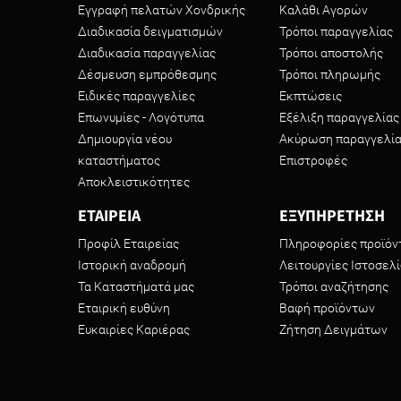
Εγγραφή πελατών Χονδρικής
Καλάθι Αγορών
Διαδικασία δειγματισμών
Τρόποι παραγγελίας
Διαδικασία παραγγελίας
Τρόποι αποστολής
Δέσμευση εμπρόθεσμης
Τρόποι πληρωμής
Ειδικές παραγγελίες
Εκπτώσεις
Επωνυμίες - Λογότυπα
Εξέλιξη παραγγελίας
Δημιουργία νέου
Ακύρωση παραγγελί
καταστήματος
Επιστροφές
Αποκλειστικότητες
ΕΤΑΙΡΕΙΑ
ΕΞΥΠΗΡΕΤΗΣΗ
Προφίλ Εταιρείας
Πληροφορίες προϊό
Ιστορική αναδρομή
Λειτουργίες Ιστοσελ
Τα Καταστήματά μας
Τρόποι αναζήτησης
Εταιρική ευθύνη
Βαφή προϊόντων
Ευκαιρίες Καριέρας
Ζήτηση Δειγμάτων