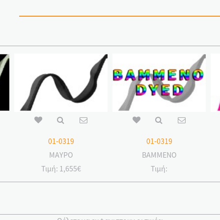
01-0319
01-0319
ΜΑΥΡΟ
ΒΑΜΜΕΝΟ
Τιμή:
1,655€
Τιμή: